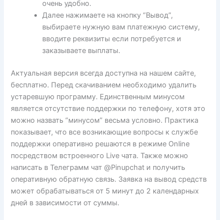
очень удобно.
Далее нажимаете на кнопку “Вывод”,
выбираете нужную вам платежную систему,
вводите реквизиты если потребуется и
заказываете выплаты.
Актуальная версия всегда доступна на нашем сайте,
бесплатно. Перед скачиванием необходимо удалить
устаревшую программу. Единственным минусом
является отсутствие поддержки по телефону, хотя это
можно назвать “минусом” весьма условно. Практика
показывает, что все возникающие вопросы к службе
поддержки оперативно решаются в режиме Online
посредством встроенного Live чата. Также можно
написать в Телеграмм чат @Pinupchat и получить
оперативную обратную связь. Заявка на вывод средств
может обрабатываться от 5 минут до 2 календарных
дней в зависимости от суммы.