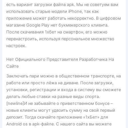
есть вариант загрузки файла apk. Мы не советуем вам
использовать старые модели iPhone, так как
приложение может работать некорректно. В цифровом
магазине Google Play нет букмекерского клиента.
После скачивания 1хбет на смартфон, его можно
перенастроить, используя персональное множество
настроек.
Нет Официального Представителя Разработчика На
Сайте
Заключать пари можно в общественном транспорте, на
работе или просто лёжа на диване. После загрузки,
установки, регистрации и входа в систему вы сможете
делать любые ставки на разные виды спорта.
[newline]И не забывайте о приветственном бонусе –
новые клиенты могут удвоить сумму на свой первый
депозит. Тогда скачайте приложение «1хБет» для
Android os в apk-файле. С нашего сайта вы можете