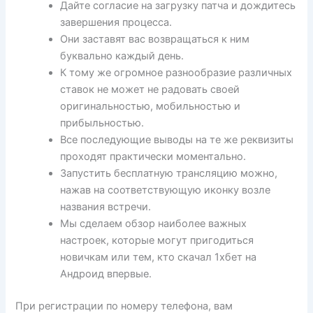
Дайте согласие на загрузку патча и дождитесь
завершения процесса.
Они заставят вас возвращаться к ним
буквально каждый день.
К тому же огромное разнообразие различных
ставок не может не радовать своей
оригинальностью, мобильностью и
прибыльностью.
Все последующие выводы на те же реквизиты
проходят практически моментально.
Запустить бесплатную трансляцию можно,
нажав на соответствующую иконку возле
названия встречи.
Мы сделаем обзор наиболее важных
настроек, которые могут пригодиться
новичкам или тем, кто скачал 1хбет на
Андроид впервые.
При регистрации по номеру телефона, вам