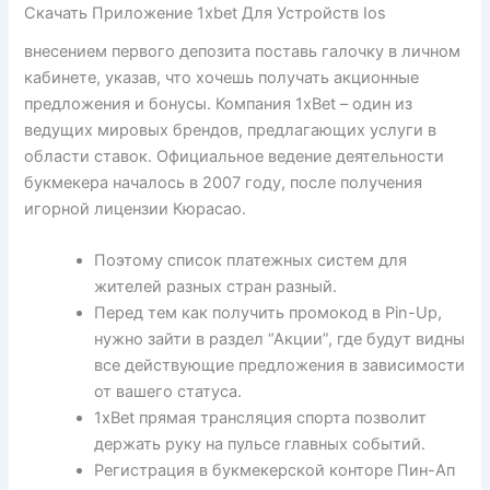
Скачать Приложение 1xbet Для Устройств Ios
внесением первого депозита поставь галочку в личном
кабинете, указав, что хочешь получать акционные
предложения и бонусы. Компания 1xBet – один из
ведущих мировых брендов, предлагающих услуги в
области ставок. Официальное ведение деятельности
букмекера началось в 2007 году, после получения
игорной лицензии Кюрасао.
Поэтому список платежных систем для
жителей разных стран разный.
Перед тем как получить промокод в Pin-Up,
нужно зайти в раздел “Акции”, где будут видны
все действующие предложения в зависимости
от вашего статуса.
1xBet прямая трансляция спорта позволит
держать руку на пульсе главных событий.
Регистрация в букмекерской конторе Пин-Ап