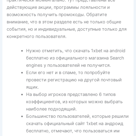
действующие акции, программы лояльности и
возможность получить промокоды. Обратите
внимание, что в этом разделе есть не только общие
события, но и индивидуальные, доступные только для
конкретного пользователя.
Нужно отметить, что скачать 1xbet на android
бесплатно из официального магазина Search
engines у пользователей не получится.
Если его нет и в спаме, то попробуйте
провести регистрацию на другой почтовый
ящик.
На выбор игроков представлено 6 типов
коэффициентов, из которых можно выбрать
наиболее подходящий.
Большинство пользователей, которые решили
скачать официальный сайт 1хbet на андроид
бесплатно, отмечают, что пользоваться им