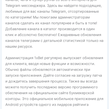
Telegram мессенджера. Здесь вы найдете подходящие,
любимые для вас каналы Telegram, отсортированные
по категориям! Мы помогаем администраторам
каналов сделать их канал популярнее и быть в топе!
Добавление канала в каталог производится в один
клик и абсолютно бесплатно! Ежедневные обновления
каналов телеграмм с детальной статистикой только на
нашем ресурсе.
Администрация 1xBet регулярно выпускает обновления
для клиента, вводя новые функции и возможности.
Обычно файлы обновляются автоматически при
запуске приложения. Дайте согласие на загрузку патча
и дождитесь завершения процесса. Также вы всегда
можете получить последнюю версию программного
обеспечения на официальном сайте букмекерской
конторы. Это официальное мобильное приложение для
Android устройств одного из лидеров рейтинга