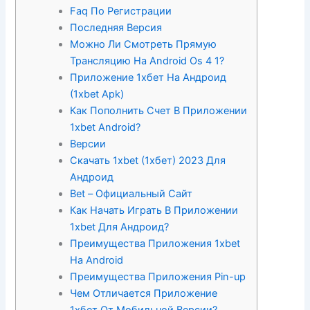
Faq По Регистрации
Последняя Версия
Можно Ли Смотреть Прямую
Трансляцию На Android Os 4 1?
Приложение 1хбет На Андроид
(1xbet Apk)
Как Пополнить Счет В Приложении
1xbet Android?
Версии
Скачать 1xbet (1хбет) 2023 Для
Андроид
Bet – Официальный Сайт
Как Начать Играть В Приложении
1xbet Для Андроид?
Преимущества Приложения 1xbet
На Android
Преимущества Приложения Pin-up
Чем Отличается Приложение