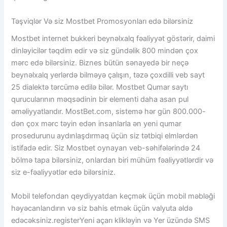
Təşviqlər Və siz Mostbet Promosyonları edə bilərsiniz
Mostbet internet bukkeri beynəlxalq fəaliyyət göstərir, daimi
dinləyicilər təqdim edir və siz gündəlik 800 mindən çox
mərc edə bilərsiniz. Biznes bütün sənayedə bir neçə
beynəlxalq yerlərdə bilməyə çalışın, təzə çoxdilli veb sayt
25 dialektə tərcümə edilə bilər. Mostbet Qumar saytı
qurucularının məqsədinin bir elementi daha asan pul
əməliyyatlarıdır. MostBet.com, sistemə hər gün 800.000-
dən çox mərc təyin edən insanlarla ən yeni qumar
prosedurunu aydınlaşdırmaq üçün siz tətbiqi elmlərdən
istifadə edir. Siz Mostbet oynayan veb-səhifələrində 24
bölmə tapa bilərsiniz, onlardan biri mühüm fəaliyyətlərdir və
siz e-fəaliyyətlər edə bilərsiniz.
Mobil telefondan qeydiyyatdan keçmək üçün mobil məbləği
həyəcanlandırın və siz bahis etmək üçün valyuta əldə
edəcəksiniz.registerYeni açarı klikləyin və Yer üzündə SMS