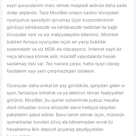
saytı qurucularının mərc etmək məqsədi əslində daha sadə
dollar alışlarıdır. Təzə MostBet onlayn kazino tövsiyələri
oyunçunun şəxsiliyini qorumaq üçün korporativinizin
gördüyü təhlükəsizlik və təhlükəsizlik tədbirləri ilə bağlı
tövsiyələr verir və siz maliyyələşdirə bilərsiniz. Mostbet
bukkeri Avropa oyunçuları üçün ən yaxşı bukkilər
sırasındadır və siz MDB-də olacaqsınız. İnternet saytı bir
neçə ləhcəyə kömək edir, müxtəlif valyutalarda hesab
saxlamaq riski var. Tez nəzərə çarpır, hətta riyazi olaraq
faydaların sayı yeni çatışmazlıqları üstələyir.
Oyunçular daha unikal bir şey gördükdə, qarşıdan gələn e-
spor, fantaziya-istirahət və ya elektron idman fəaliyyətləri
görünür. MostBet, bu qumar sistemində pulsuz hesaba
daxil olduqdan sonra ərizəçilər əlavə hədiyyə ideyaları
paketlərini qəbul edirlər. Bunu təmin etmək üçün, mümkün
qumarbazlar bundan zövq ala bilməmişdən əvvəl öz
hesablarına ilkin depozit qoyaraq qeydiyyatdan