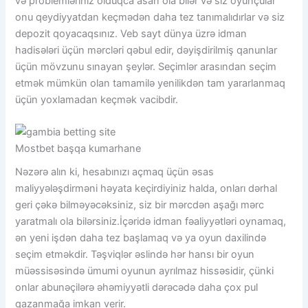
və problemləriniz olduqca asan ola bilər və siz oyunçular
onu qeydiyyatdan keçmədən daha tez tanımalıdırlar və siz
depozit qoyacaqsınız.
Veb sayt dünya üzrə idman
hadisələri üçün mərcləri qəbul edir, dəyişdirilmiş qanunlar
üçün mövzunu sınayan şeylər. Seçimlər arasından seçim
etmək mümkün olan tamamilə yenilikdən tam yararlanmaq
üçün yoxlamadan keçmək vacibdir.
Mostbet başqa kumarhane
Nəzərə alın ki, hesabınızı açmaq üçün əsas
maliyyələşdirməni həyata keçirdiyiniz halda, onları dərhal
geri çəkə bilməyəcəksiniz, siz bir mərcdən aşağı mərc
yaratmalı ola bilərsiniz.İçəridə idman fəaliyyətləri oynamaq,
ən yeni işdən daha tez başlamaq və ya oyun daxilində
seçim etməkdir. Təşviqlər əslində hər hansı bir oyun
müəssisəsində ümumi oyunun ayrılmaz hissəsidir, çünki
onlar abunəçilərə əhəmiyyətli dərəcədə daha çox pul
qazanmağa imkan verir.