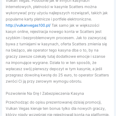
Vulkan Vegas. Podobnie jak w innych kasynach
internetowych, płatności w kasynie Scatters można
wykonywać przy użyciu najlepszych rozwiązań, takich jak
popularne karty płatnicze i portfele elektroniczne.
http://vulkanvegas100.pl/
Tak samo jak w większości
kasyn online, rejestracja nowego konta w Scatters jest
szybkim i bezproblemowym procesem. Jak to zazwyczaj
bywa z turniejami w kasynach, oferta Scatters zmienia się
na bieżąco, ale operator tego kasyna dba o to, by na
graczy zawsze czekały tutaj dodatkowe emocje i szanse
na imponujące wygrane. Działa to w ten sposób, że
wpłacasz swój pierwszy depozyt w tym kasynie, a jeśli
przegrasz dowolną kwotę do 25 euro, to operator Scatters
zwróci Ci ją przy zerowym wymogu obrotu.
Pozwolenie Na Grę I Zabezpieczenia Kasyna
Przechodząc do opisu prezentowanej dzisiaj promocji,
Vulkan Vegas kieruje ten bonus tylko dla nowych graczy,
którzy nigdy wcześniej nie rejestrowali konta na platformie.