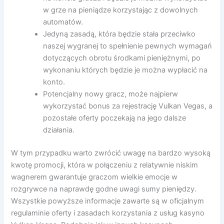
w grze na pieniądze korzystając z dowolnych
automatów.
Jedyną zasadą, która będzie stała przeciwko
naszej wygranej to spełnienie pewnych wymagań
dotyczących obrotu środkami pieniężnymi, po
wykonaniu których będzie je można wypłacić na
konto.
Potencjalny nowy gracz, może najpierw
wykorzystać bonus za rejestrację Vulkan Vegas, a
pozostałe oferty poczekają na jego dalsze
działania.
W tym przypadku warto zwrócić uwagę na bardzo wysoką
kwotę promocji, która w połączeniu z relatywnie niskim
wagnerem gwarantuje graczom wielkie emocje w
rozgrywce na naprawdę godne uwagi sumy pieniędzy.
Wszystkie powyższe informacje zawarte są w oficjalnym
regulaminie oferty i zasadach korzystania z usług kasyno