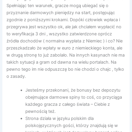
Spełniając ten warunek, gracze mogą ubiegać się o
przyznanie darmowych pieniędzy na start, postępując
zgodnie z poniższymi krokami. Dopóki człowiek wpłaca i
przegrywa jest wszystko ok, ale jak chciałem wypłacić no
to weryfikacja 3 dni , wszystko zatwierdzone oprócz
źródła dochodów ( normalna wypłata z Niemiec ) i co? Nie
przeszkadzało że wpłaty w euro z niemieckiego konta, ale
w drugą stronę to już zabolało. Na innych kasynach nie ma
takich sytuacji a gram od dawna na wielu portalach. Na
pewno tego im nie odpuszczę bo nie chodzi o chajc , tylko
o zasady.
Jesteśmy przekonani, że bonusy bez depozytu
obejmujące darmowe spiny to coś, co przyciąga
każdego gracza z całego świata – Ciebie z
pewnością też.
Strona działa w języku polskim dla
polskojęzycznych gości, którzy znajdują się w