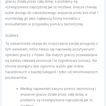
graczy działa przez całą dobę, a problemy są
rozwiązywane najszybciej jak to możliwe. Gracze chwalą
sobie dostęp do całodobowego wsparcia przez live chat i
wymieniają go jako najlepszą formę kontaktu z
konsultantem w przypadku pomocy technicznej.
Scatters
To niesamowita okazja do rozpoczęcia swojej przygody z
tym serwisem, który cieszy się naprawdę pozytywnymi
opiniami graczy z Polski. Dla stałych graczy przewidziane
są bardzo ciekawe promocje i to tygodniowe bonusy. Na
stronie dostępny jest ogromny wybór gier online
hazardowych z każdej kategorii i tylko od renomowanych
producentów.
Według zapewnień kasyna pomoc techniczna i
wsparcie graczy działa przez całą dobę, a
problemy są rozwiązywane najszybciej jak to
możliwe.