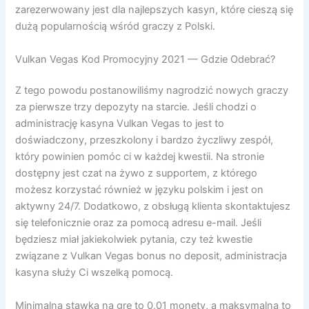
zarezerwowany jest dla najlepszych kasyn, które cieszą się
dużą popularnością wśród graczy z Polski.
Vulkan Vegas Kod Promocyjny 2021 — Gdzie Odebrać?
Z tego powodu postanowiliśmy nagrodzić nowych graczy
za pierwsze trzy depozyty na starcie. Jeśli chodzi o
administrację kasyna Vulkan Vegas to jest to
doświadczony, przeszkolony i bardzo życzliwy zespół,
który powinien pomóc ci w każdej kwestii. Na stronie
dostępny jest czat na żywo z supportem, z którego
możesz korzystać również w języku polskim i jest on
aktywny 24/7. Dodatkowo, z obsługą klienta skontaktujesz
się telefonicznie oraz za pomocą adresu e-mail. Jeśli
będziesz miał jakiekolwiek pytania, czy też kwestie
związane z Vulkan Vegas bonus no deposit, administracja
kasyna służy Ci wszelką pomocą.
Minimalna stawka na grę to 0,01 monety, a maksymalna to