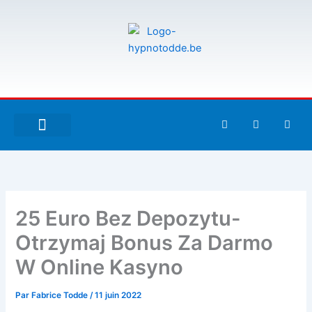
Aller
au
contenu
F
T
G
a
w
i
c
i
t
e
t
h
À PROPOS DE MOI
ESPACE UTILISATEURS
b
t
u
o
e
b
o
r
k
-
​​25 Euro Bez Depozytu-
f
Otrzymaj Bonus Za Darmo
W Online Kasyno
Par
Fabrice Todde
/
11 juin 2022