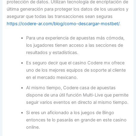
protección de datos. Utilizan tecnología de encriptación de
última generación para proteger los datos de los usuarios y
asegurar que todas las transacciones sean seguras
https://codere-ar.com/blog/como-descargar-mostbet/
.
Para una experiencia de apuestas más cómoda,
los jugadores tienen acceso a las secciones de
resultados y estadísticas.
Es seguro decir que el casino Codere mx ofrece
uno de los mejores equipos de soporte al cliente
en el mercado mexicano.
Al mismo tiempo, Codere casa de apuestas
dispone de una útil función Multi-Live que permite
seguir varios eventos en directo al mismo tiempo.
Si eres un aficionado a los juegos de Bingo
entonces te lo pasarás en grande en este casino
online.