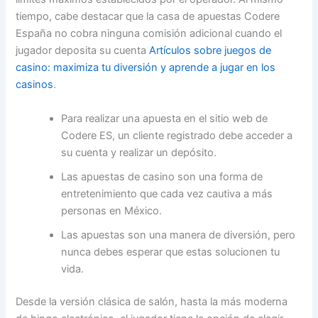
tiempo, cabe destacar que la casa de apuestas Codere
España no cobra ninguna comisión adicional cuando el
jugador deposita su cuenta
Artículos sobre juegos de
casino: maximiza tu diversión y aprende a jugar en los
casinos
.
Para realizar una apuesta en el sitio web de
Codere ES, un cliente registrado debe acceder a
su cuenta y realizar un depósito.
Las apuestas de casino son una forma de
entretenimiento que cada vez cautiva a más
personas en México.
Las apuestas son una manera de diversión, pero
nunca debes esperar que estas solucionen tu
vida.
Desde la versión clásica de salón, hasta la más moderna