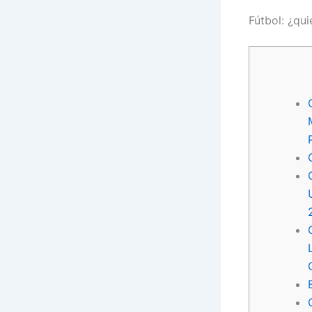
Fútbol: ¿qu