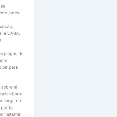
 es
ente antes
exacto,
e la CABA.
n
os juegos de
ener
ibir para
 sobre el
geles barra
 encarga de
 por la
n instante