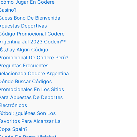
¿cómo Jugar En Codere
Casino?
Guess Bono De Bienvenida
Apuestas Deportivas
Código Promocional Codere
Argentina Jul 2023 Codem**
💰 ¿hay Algún Código
Promocional De Codere Perú?
Preguntas Frecuentes
Relacionada Codere Argentina
Dónde Buscar Códigos
Promocionales En Los Sitios
Para Apuestas De Deportes
Electrónicos
Fútbol: ¿quiénes Son Los
Favoritos Para Alcanzar La
Copa Spain?
Cupón De Resta Ninjabet