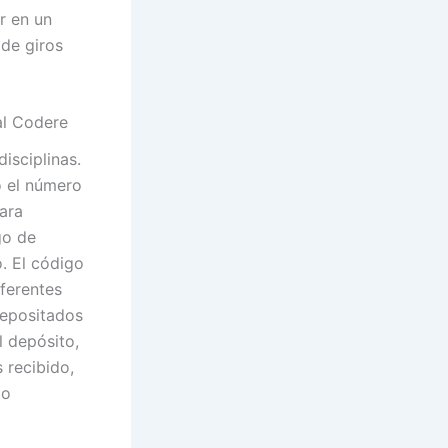
r en un
 de giros
al Codere
isciplinas.
o el número
ara
go de
. El código
ferentes
depositados
l depósito,
s recibido,
go