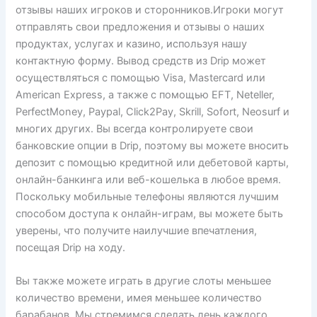
отзывы наших игроков и сторонников.Игроки могут
отправлять свои предложения и отзывы о наших
продуктах, услугах и казино, используя нашу
контактную форму. Вывод средств из Drip может
осуществляться с помощью Visa, Mastercard или
American Express, а также с помощью EFT, Neteller,
PerfectMoney, Paypal, Click2Pay, Skrill, Sofort, Neosurf и
многих других. Вы всегда контролируете свои
банковские опции в Drip, поэтому вы можете вносить
депозит с помощью кредитной или дебетовой карты,
онлайн-банкинга или веб-кошелька в любое время.
Поскольку мобильные телефоны являются лучшим
способом доступа к онлайн-играм, вы можете быть
уверены, что получите наилучшие впечатления,
посещая Drip на ходу.
Вы также можете играть в другие слоты меньшее
количество времени, имея меньшее количество
барабанов. Мы стремимся сделать день каждого