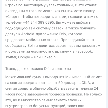
игрока по-настоящему увлекательным, и это станет
очевидным с того момента, как вы нажмете кнопку
«Старт». Чтобы поговорить с нами, позвоните нам по
телефону +44 844 389 6395. Вы можете выбрать
подходящую вам систему ставок, а также получить
доступ к Android-приложению Drip, которое
предлагает мобильные ставки. Присоединяйтесь к
сообществу Spin и делитесь своим первым депозитом
и бонусами за лояльность с друзьями в Facebook,
Twitter, Google + или LinkedIn.
Техподдержка казино Drip и контакты
Максимальной суммы вывода нет.Минимальный лимит
на снятие средств составляет 50 долларов США, и
снятие средств обычно обрабатывается в течение 24
часов после завершения процесса проверки. Не только
это, но и множество самых захватывающих
внутриигровых бонусных функций, таких как