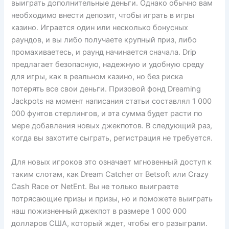
выиграть дополнительные деньги. Однако обычно вам
необходимо внести депозит, чтобы играть в игры
казино. Играется один или несколько бонусных
раундов, и вы либо получаете крупный приз, либо
промахиваетесь, и раунд начинается сначала. Drip
предлагает безопасную, надежную и удобную среду
для игры, как в реальном казино, но без риска
потерять все свои деньги. Призовой фонд Dreaming
Jackpots на момент написания статьи составлял 1 000
000 фунтов стерлингов, и эта сумма будет расти по
мере добавления новых джекпотов. В следующий раз,
когда вы захотите сыграть, регистрация не требуется.
Для новых игроков это означает мгновенный доступ к
таким слотам, как Dream Catcher от Betsoft или Crazy
Cash Race от NetEnt. Вы не только выиграете
потрясающие призы и призы, но и поможете выиграть
наш пожизненный джекпот в размере 1 000 000
долларов США, который ждет, чтобы его разыграли.