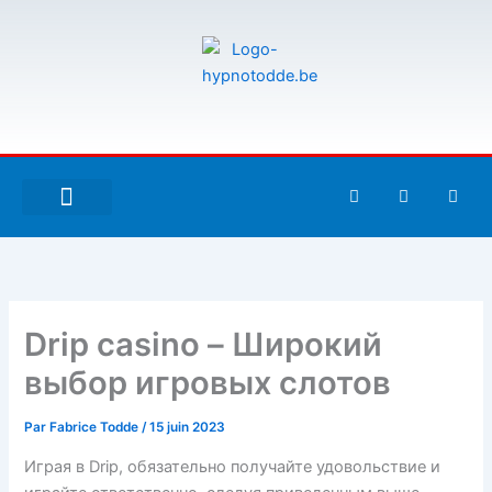
Aller
au
contenu
F
T
G
a
w
i
c
i
t
e
t
h
À PROPOS DE MOI
ESPACE UTILISATEURS
b
t
u
o
e
b
o
r
k
-
Drip casino – Широкий
f
выбор игровых слотов
Par
Fabrice Todde
/
15 juin 2023
Играя в Drip, обязательно получайте удовольствие и