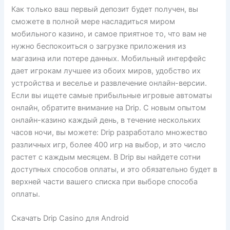
Как только ваш первый депозит будет получен, вы
сможете в полной мере насладиться миром
мобильного казино, и самое приятное то, что вам не
нужно беспокоиться о загрузке приложения из
магазина или потере данных. Мобильный интерфейс
дает игрокам лучшее из обоих миров, удобство их
устройства и веселье и развлечение онлайн-версии.
Если вы ищете самые прибыльные игровые автоматы
онлайн, обратите внимание на Drip. С новым опытом
онлайн-казино каждый день, в течение нескольких
часов ночи, вы можете: Drip разработало множество
различных игр, более 400 игр на выбор, и это число
растет с каждым месяцем. В Drip вы найдете сотни
доступных способов оплаты, и это обязательно будет в
верхней части вашего списка при выборе способа
оплаты.
Скачать Drip Casino для Android