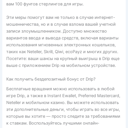
вам 100 фунтов стерлингов для игры.
Эти меры помогут вам не только в случае интернет-
мошенничества, но и в случае взлома вашей учетной
записи злоумышленником. Доступно множество
вариантов ввода и вывода средств, включая варианты
использования мгновенных электронных кошельков,
таких как Neteller, Skrill, Qiwi, ecoPayz и многих других.
Посетите: ваши шансы на крупный выигрыш в Drip еще
выше с приложением Drip на мобильном устройстве.
Как получить бездепозитный бонус от Drip?
Бесплатные вращения можно использовать в любой
игре Drip, а также в Instant Ewallet, Preferred Mastercard,
Neteller и мобильном казино. Вы можете использовать
эти дополнительные деньги, чтобы играть во все игры,
которые вы хотите — просто следите за требованиями
к ставкам. Воспользуйтесь лучшими онлайн-