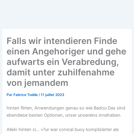
F
T
G
a
w
i
c
i
t
Falls wir intendieren Finde
e
t
h
einen Angehoriger und gehe
b
t
u
aufwarts ein Verabredung,
damit unter zuhilfenahme
o
e
b
von jemandem
o
r
Par
Fabrice Todde
/
11 juillet 2023
k
hinten flirten, Anwendungen genau so wie Badou Das sind
-
ebendiese besten Optionen, unser unsereins innehaben.
Allein hinten ci… »?ur war conical buoy komplizierter als