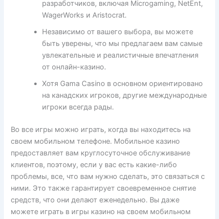
разработчиков, включая Microgaming, NetEnt,
WagerWorks и Aristocrat.
Независимо от вашего выбора, вы можете
быть уверены, что мы предлагаем вам самые
увлекательные и реалистичные впечатления
от онлайн-казино.
Хотя Gama Casino в основном ориентировано
на канадских игроков, другие международные
игроки всегда рады.
Во все игры можно играть, когда вы находитесь на
своем мобильном телефоне. Мобильное казино
предоставляет вам круглосуточное обслуживание
клиентов, поэтому, если у вас есть какие-либо
проблемы, все, что вам нужно сделать, это связаться с
ними. Это также гарантирует своевременное снятие
средств, что они делают еженедельно. Вы даже
можете играть в игры казино на своем мобильном