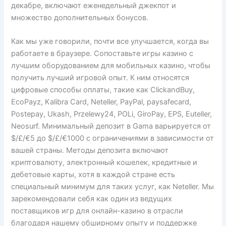
декабре, включают еженедельный джекпот и
множество дополнительных бонусов.
Как мы уже говорили, почти все улучшается, когда вы
работаете в браузере. Сопоставьте игры казино с
лучшим оборудованием для мобильных казино, чтобы
получить лучший игровой опыт. К ним относятся
цифровые способы оплаты, такие как ClickandBuy,
EcoPayz, Kalibra Card, Neteller, PayPal, paysafecard,
Postepay, Ukash, Przelewy24, POLi, GiroPay, EPS, Euteller,
Neosurf. Минимальный депозит в Gama варьируется от
$/£/€5 до $/£/€1000 с ограничениями в зависимости от
вашей страны. Методы депозита включают
криптовалюту, электронный кошелек, кредитные и
дебетовые карты, хотя в каждой стране есть
специальный минимум для таких услуг, как Neteller. Мы
зарекомендовали себя как один из ведущих
поставщиков игр для онлайн-казино в отрасли
благодаря нашему обширному опыту и поддержке