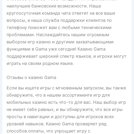
наилучшие банковские возможности. Наша
круглосуточная команда чата ответит на все ваши
вопросы, а наша служба поддержки клиентов по
телефону поможет вам с любыми техническими
проблемами. Наслаждайтесь нашим огромным
выбором игр казино и другими захватывающими
функциями в Gama уже сегодня! Казино Gama
поддерживает широкий спектр языков, и игроки могут
играть на своем родном языке.
Отзывы о казино Gama
Если вы ищете игры с мгновенным запуском, вы также
обнаружите, что в нашем ассортименте игр для
мобильных казино есть что-то для вас. Наш выбор игр
не имеет себе равных, и вы обнаружите, что все игры
просты в навигации и доступны для игроков всех
уровней навыков. Казино Gama проверяет ряд
способов оплаты, что упрощает игру с