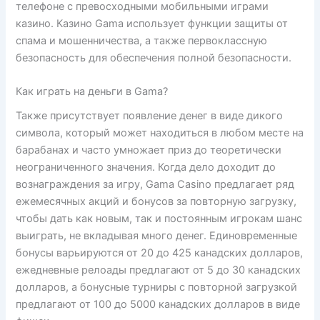
телефоне с превосходными мобильными играми
казино. Казино Gama использует функции защиты от
спама и мошенничества, а также первоклассную
безопасность для обеспечения полной безопасности.
Как играть на деньги в Gama?
Также присутствует появление денег в виде дикого
символа, который может находиться в любом месте на
барабанах и часто умножает приз до теоретически
неограниченного значения. Когда дело доходит до
вознаграждения за игру, Gama Casino предлагает ряд
ежемесячных акций и бонусов за повторную загрузку,
чтобы дать как новым, так и постоянным игрокам шанс
выиграть, не вкладывая много денег. Единовременные
бонусы варьируются от 20 до 425 канадских долларов,
ежедневные релоады предлагают от 5 до 30 канадских
долларов, а бонусные турниры с повторной загрузкой
предлагают от 100 до 5000 канадских долларов в виде