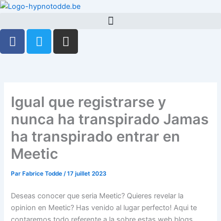
Aller
au
contenu
F
T
G
a
w
i
c
i
t
e
t
h
b
t
u
o
e
b
Igual que registrarse y
o
r
nunca ha transpirado Jamas
k
-
ha transpirado entrar en
f
Meetic
Par
Fabrice Todde
/
17 juillet 2023
Deseas conocer que seria Meetic? Quieres revelar la
opinion en Meetic? Has venido al lugar perfecto! Aqui te
contaremos todo referente a la sobre estas web blogs