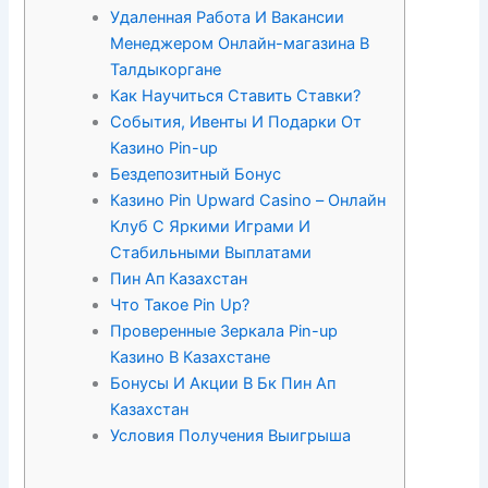
Удаленная Работа И Вакансии
Менеджером Онлайн-магазина В
Талдыкоргане
Как Научиться Ставить Ставки?
События, Ивенты И Подарки От
Казино Pin-up
Бездепозитный Бонус
Казино Pin Upward Casino – Онлайн
Клуб С Яркими Играми И
Стабильными Выплатами
Пин Ап Казахстан
Что Такое Pin Up?
Проверенные Зеркала Pin-up
Казино В Казахстане
Бонусы И Акции В Бк Пин Ап
Казахстан
Условия Получения Выигрыша