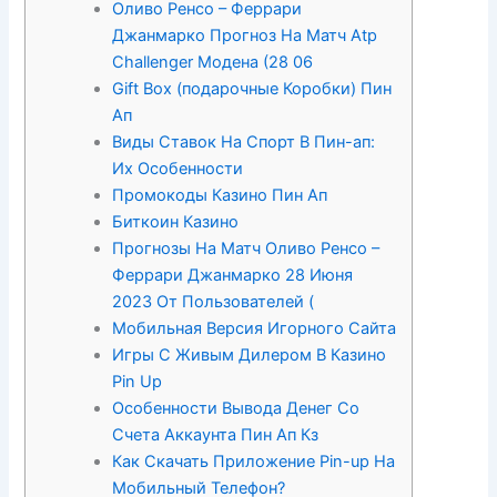
Оливо Ренсо – Феррари
Джанмарко Прогноз На Матч Atp
Challenger Модена (28 06
Gift Box (подарочные Коробки) Пин
Ап
Виды Ставок На Спорт В Пин-ап:
Их Особенности
Промокоды Казино Пин Ап
Биткоин Казино
Прогнозы На Матч Оливо Ренсо –
Феррари Джанмарко 28 Июня
2023 От Пользователей (
Мобильная Версия Игорного Сайта
Игры С Живым Дилером В Казино
Pin Up
Особенности Вывода Денег Со
Счета Аккаунта Пин Ап Кз
Как Скачать Приложение Pin-up На
Мобильный Телефон?