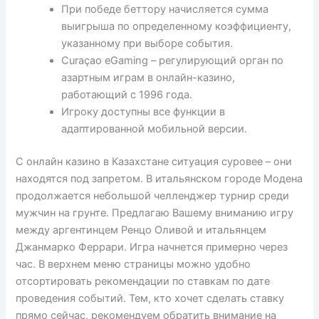
При победе беттору начисляется сумма
выигрыша по определенному коэффициенту,
указанному при выборе события.
Curaçao eGaming – регулирующий орган по
азартным играм в онлайн-казино,
работающий с 1996 года.
Игроку доступны все функции в
адаптированной мобильной версии.
С онлайн казино в Казахстане ситуация суровее – они
находятся под запретом. В итальянском городе Модена
продолжается небольшой челленджер турнир среди
мужчин на грунте. Предлагаю Вашему вниманию игру
между аргентинцем Ренцо Оливой и итальянцем
Джанмарко Феррари. Игра начнется примерно через
час. В верхнем меню страницы можно удобно
отсортировать рекомендации по ставкам по дате
проведения событий. Тем, кто хочет сделать ставку
прямо сейчас, рекомендуем обратить внимание на