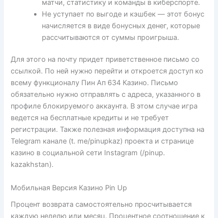
матчи, статистику и команды в киберспорте.
Не уступает по выгоде и кэшбек — этот бонус
начисляется в виде бонусных денег, которые
рассчитываются от суммы проигрыша.
Для этого на почту придет приветственное письмо со
ссылкой. По ней нужно перейти и откроется доступ ко
всему функционалу Пин Ап 634 Казино. Письмо
обязательно нужно отправлять с адреса, указанного в
профиле блокируемого аккаунта. В этом случае игра
ведется на бесплатные кредиты и не требует
регистрации. Также полезная информация доступна на
Telegram канале (t. me/pinupkaz) проекта и странице
казино в социальной сети Instagram (/pinup.
kazakhstan).
Мобильная Версия Казино Pin Up
Процент возврата самостоятельно просчитывается
каждую неделю или месяц. Процентное соотношение к