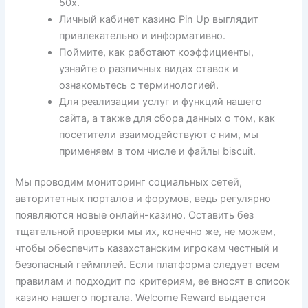
50х.
Личный кабинет казино Pin Up выглядит
привлекательно и информативно.
Поймите, как работают коэффициенты,
узнайте о различных видах ставок и
ознакомьтесь с терминологией.
Для реализации услуг и функций нашего
сайта, а также для сбора данных о том, как
посетители взаимодействуют с ним, мы
применяем в том числе и файлы biscuit.
Мы проводим мониторинг социальных сетей,
авторитетных порталов и форумов, ведь регулярно
появляются новые онлайн-казино. Оставить без
тщательной проверки мы их, конечно же, не можем,
чтобы обеспечить казахстанским игрокам честный и
безопасный геймплей. Если платформа следует всем
правилам и подходит по критериям, ее вносят в список
казино нашего портала. Welcome Reward выдается