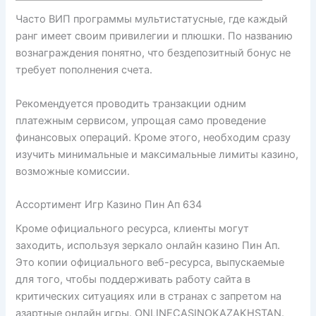
Часто ВИП программы мультистатусные, где каждый
ранг имеет своим привилегии и плюшки. По названию
вознаграждения понятно, что бездепозитный бонус не
требует пополнения счета.
Рекомендуется проводить транзакции одним
платежным сервисом, упрощая само проведение
финансовых операций. Кроме этого, необходим сразу
изучить минимальные и максимальные лимиты казино,
возможные комиссии.
Ассортимент Игр Казино Пин Ап 634
Кроме официального ресурса, клиенты могут
заходить, используя зеркало онлайн казино Пин Ап.
Это копии официального веб-ресурса, выпускаемые
для того, чтобы поддерживать работу сайта в
критических ситуациях или в странах с запретом на
азартные онлайн игры. ONLINECASINOKAZAKHSTAN.