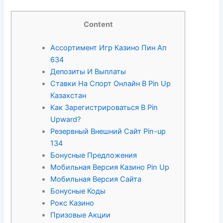
Content
Ассортимент Игр Казино Пин Ап
634
Депозиты И Выплаты
Ставки На Спорт Онлайн В Pin Up
Казахстан
Как Зарегистрироваться В Pin
Upward?
Резервный Внешний Сайт Pin-up
134
Бонусные Предложения
Мобильная Версия Казино Pin Up
Мобильная Версия Сайта
Бонусные Коды
Рокс Казино
Призовые Акции