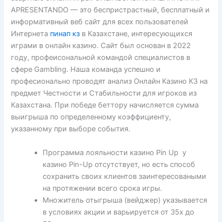
APRESENTANDO — это беспристрастный, бесплатный и
информативный веб сайт для всех пользователей
Интернета
пинап кз
в Казахстане, интересующихся
играми в онлайн казино. Сайт был основан в 2022
году, профеисональной командой специалистов в
сфере Gambling. Наша команда успешно и
професионально проводят анализ Онлайн Казино КЗ на
предмет Честности и Стабильности для игроков из
Казахстана. При победе беттору начисляется сумма
выигрыша по определенному коэффициенту,
указанному при выборе события.
Программа лояльности казино Pin Up у
казино Pin-Up отсутствует, но есть способ
сохранить своих клиентов заинтересоваными
на протяжении всего срока игры.
Множитель отыгрыша (вейджер) указывается
в условиях акции и варьируется от 35х до