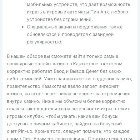
мобильных устройств, что дает возможность
играть в игровые автоматы Пин Ап с любого
устройства без ограничений.
Специальные акции и предложения также
обновляются и проводятся с завидной
регулярностью.
В нашем обзоре вы сможете найти только самые
популярные онлайн-казино в Казахстане в котором
корректно работает Ввод и Вывод Денег без каких
либо комиссий. Учитывая множество подделок казино,
правительство Казахстана ввело запрет интернет
казино, но этот запрет никак не влияет на ограничения
внутри казино. Ниже мы объясним более корректно
нюансы законодательства и легальности игры в таких
игровых клубах. Чтобы узнать, какие вам бонусы
доступны в личном кабинете, зайдите на бонусный
счет Pin-up. Кроме того, следует помнить, что каждое
промо Пин-Ап имеет свои правила. Поэтому перед тем