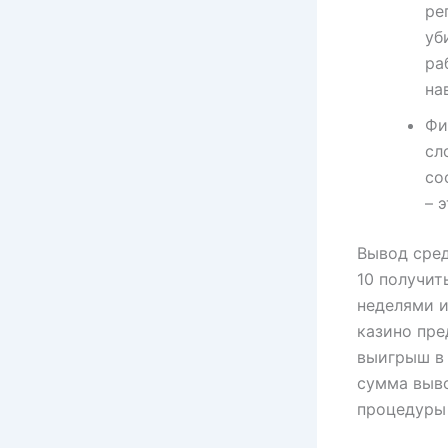
ре
уб
ра
на
Фи
сл
со
– 
Вывод сред
10 получит
неделями и
казино пре
выигрыш в 
сумма выво
процедуры