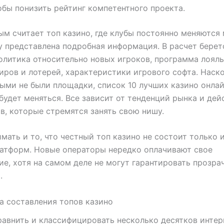
обы понизить рейтинг компетентного проекта.
м считает топ казино, где клубы постоянно меняются 
 представлена подробная информация. В расчет берет
олитика относительно новых игроков, программа лояль
иров и лотерей, характеристики игрового софта. Наск
ыми не были площадки, список 10 лучших казино онла
будет меняться. Все зависит от тенденций рынка и дей
в, которые стремятся занять свою нишу.
мать и то, что честный топ казино не состоит только 
атформ. Новые операторы нередко оплачивают свое
е, хотя на самом деле не могут гарантировать прозра
.
а составления топов казино
равнить и классифицировать несколько десятков интер