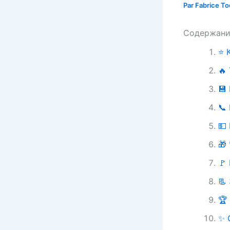
Par
Fabrice T
Содержани
⭐ 
🔥
💾
📞
💵
🎁
🚩
📃
🏆
✨ 