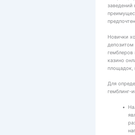
заведений 
преимущест
предпочтен
Новички хо
депозитом
гемблеров 
казино онл
площадок, 
Для опреде
гемблинг-и
На
яв
ра
на