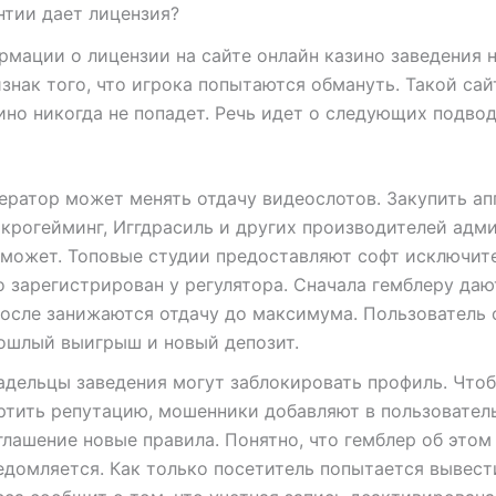
нтии дает лицензия?
рмации о лицензии на сайте онлайн казино заведения н
знак того, что игрока попытаются обмануть. Такой сайт
ино никогда не попадет. Речь идет о следующих подво
ератор может менять отдачу видеослотов. Закупить ап
крогейминг, Иггдрасиль и других производителей адм
 может. Топовые студии предоставляют софт исключит
о зарегистрирован у регулятора. Сначала гемблеру даю
после занижаются отдачу до максимума. Пользователь 
ошлый выигрыш и новый депозит.
адельцы заведения могут заблокировать профиль. Чтоб
ртить репутацию, мошенники добавляют в пользовател
глашение новые правила. Понятно, что гемблер об этом
едомляется. Как только посетитель попытается вывест