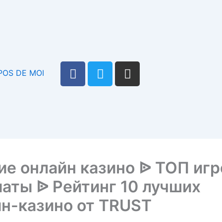
F
T
G
POS DE MOI
a
w
i
c
i
t
e
t
h
b
t
u
o
e
b
o
r
k
е онлайн казино ᐉ ТОП иг
-
f
аты ᐉ Рейтинг 10 лучших
н-казино от TRUST