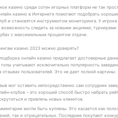
ное казино среди сотен игорных платформ не так прос
нлайн казино в Интернете помогают подобрать хороши
луб и становятся инструментом мониторинга. У игрока
 возможность следить за новыми акциями, турнирами 
лубах с максимальным процентом отдачи.
ингам казино 2023 можно доверять?
подборка онлайн казино предлагает достоверные данн
топы учитывают исключительно популярность заведен
а отзывах пользователей. Это не дает полной картины:
зыв мог оставить непосредственно сам сотрудник заве
лайн-клубов – это хороший способ быстро набрать рейт
скрутиться и привлечь новых клиентов.
мментарии могли быть куплены. Это касается как пол
ений, так и отрицательных. Последние покупают конку