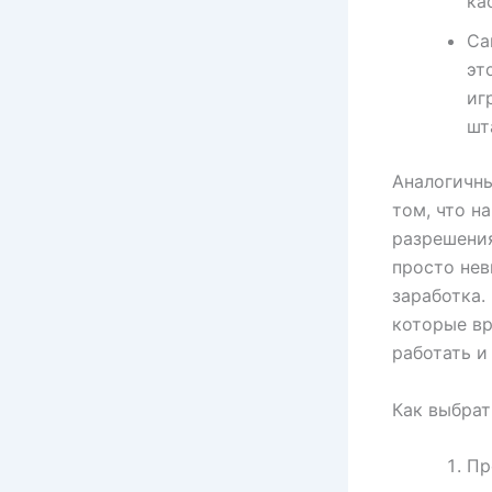
ка
Са
эт
иг
шт
Аналогичны
том, что н
разрешения
просто не
заработка.
которые вр
работать и
Как выбрат
Пр