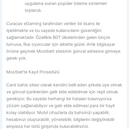
uygulama sunan popüler ödeme sistemleri
toplandı.
Curacao eGaming tarafından verilen bir lisans ile
işletilmekte ve bu sayede kullanıcıların güvenliğini
sağlamaktadır. Özellikle BDT ülkelerinden gelen birçok
turnuva, Rus oyuncular için elbette güzel. Artık bilgisayar
önüne geçmek Mostbett sitesinin güncel adresine girmeye
gerek yok.
Mostbet’te Kayıt Prosedürü
Canlı bahis sitesi olarak kendini belli eden şirkete üye olmak
ve güncel içeriklerden gelir elde edebilmek için reşit olmak
gerekiyor. Bu sayede herhangi bir hataları bulunuyorsa
çözüm sağlanabiliyor ve gelir elde edilmesi para bir hayli
kolay olabiliyor. Mobil cihazlarla da bahsinizi yapabilir,
hesabınızı oluşturabilir, yönetebilir, bilgilerini değiştirebilir
empieza her türlü girişimde bulunabilirsiniz.