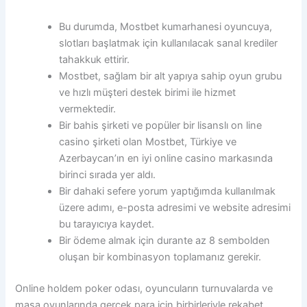
Bu durumda, Mostbet kumarhanesi oyuncuya,
slotları başlatmak için kullanılacak sanal krediler
tahakkuk ettirir.
Mostbet, sağlam bir alt yapıya sahip oyun grubu
ve hızlı müşteri destek birimi ile hizmet
vermektedir.
Bir bahis şirketi ve popüler bir lisanslı on line
casino şirketi olan Mostbet, Türkiye ve
Azerbaycan’ın en iyi online casino markasında
birinci sırada yer aldı.
Bir dahaki sefere yorum yaptığımda kullanılmak
üzere adımı, e-posta adresimi ve website adresimi
bu tarayıcıya kaydet.
Bir ödeme almak için durante az 8 sembolden
oluşan bir kombinasyon toplamanız gerekir.
Online holdem poker odası, oyuncuların turnuvalarda ve
masa oyunlarında gerçek para için birbirleriyle rekabet