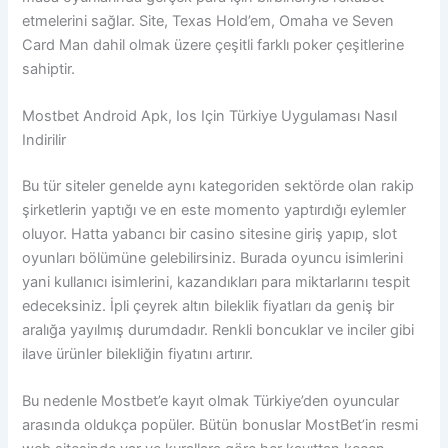
etmelerini sağlar. Site, Texas Hold’em, Omaha ve Seven
Card Man dahil olmak üzere çeşitli farklı poker çeşitlerine
sahiptir.
Mostbet Android Apk, Ios Için Türkiye Uygulaması Nasıl
Indirilir
Bu tür siteler genelde aynı kategoriden sektörde olan rakip
şirketlerin yaptığı ve en este momento yaptırdığı eylemler
oluyor. Hatta yabancı bir casino sitesine giriş yapıp, slot
oyunları bölümüne gelebilirsiniz. Burada oyuncu isimlerini
yani kullanıcı isimlerini, kazandıkları para miktarlarını tespit
edeceksiniz. İpli çeyrek altın bileklik fiyatları da geniş bir
aralığa yayılmış durumdadır. Renkli boncuklar ve inciler gibi
ilave ürünler bilekliğin fiyatını artırır.
Bu nedenle Mostbet’e kayıt olmak Türkiye’den oyuncular
arasında oldukça popüler. Bütün bonuslar MostBet’in resmi