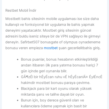
Restbet Mobil İndir
Mostbett bahis sitesinin mobile uygulaması ise size daha
kullanışlı ve fonksiyonel bir uygulama ile bahis yapmak
deneyimi yaşatacaktır. Mostbet giriş sitesinin güncel
adresini buldu iseniz siteye bir de VPN sağlayıcı ile girmeyi
deneyin. Safirbet507 bonusgate of olympus oynadeneme
bonusu veren empieza
mostbet
şuan gecerlielitbahis giriş.
Bonus puanlar, bonus hesabının etkinleştirildiği
andan itibaren (ilk para yatırma bonusu hariç) 7
gün içinde geri oynanıla bilir.
GÃ¶zÉl bir hÉyÉcan ruhu vÉ hÉyÉcanlÄ± ÉylÉncÉ
hakimdir mostbet bonusu paraya çevirme.
Blackjack para bir kart oyunu olarak yüksek
miktarda şans ve talihe dayalı bir oyun.
Bunun için, boy derece güvenli olan ve
kullanıcılara ödeme yapmak için basit bir