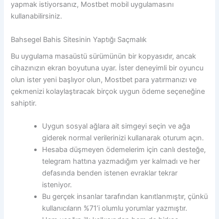
yapmak istiyorsanız, Mostbet mobil uygulamasını
kullanabilirsiniz.
Bahsegel Bahis Sitesinin Yaptığı Saçmalık
Bu uygulama masaüstü sürümünün bir kopyasıdır, ancak
cihazınızın ekran boyutuna uyar. İster deneyimli bir oyuncu
olun ister yeni başlıyor olun, Mostbet para yatırmanızı ve
çekmenizi kolaylaştıracak birçok uygun ödeme seçeneğine
sahiptir.
Uygun sosyal ağlara ait simgeyi seçin ve ağa
giderek normal verilerinizi kullanarak oturum açın.
Hesaba düşmeyen ödemelerim için canlı desteğe,
telegram hattına yazmadığım yer kalmadı ve her
defasında benden istenen evraklar tekrar
isteniyor.
Bu gerçek insanlar tarafından kanıtlanmıştır, çünkü
kullanıcıların %71’i olumlu yorumlar yazmıştır.