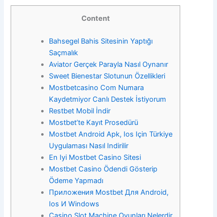
Content
Bahsegel Bahis Sitesinin Yaptığı
Saçmalık
Aviator Gerçek Parayla Nasıl Oynanır
Sweet Bienestar Slotunun Özellikleri
Mostbetcasino Com Numara
Kaydetmiyor Canlı Destek İstiyorum
Restbet Mobil İndir
Mostbet’te Kayıt Prosedürü
Mostbet Android Apk, Ios Için Türkiye
Uygulaması Nasıl Indirilir
En Iyi Mostbet Casino Sitesi
Mostbet Casino Ödendi Gösterip
Ödeme Yapmadı
Приложения Mostbet Для Android,
Ios И Windows
Casino Slot Machine Oyunları Nelerdir