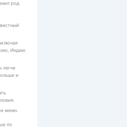
енил род
звестный
 включая
ехию, Индию
ы легче
больше и
ать
ловия.
ое меню.
ые по