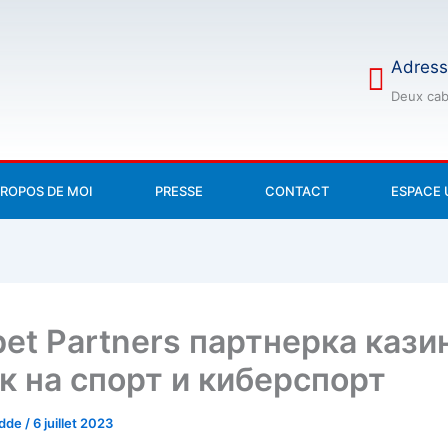
Adress
Deux cab
PROPOS DE MOI
PRESSE
CONTACT
ESPACE 
et Partners партнерка кази
к на спорт и киберспорт
odde
/
6 juillet 2023