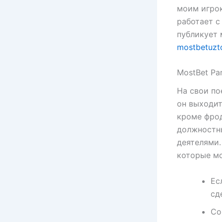
моим игрок
работает с
публикует 
mostbetuzt
MostBet Pa
На свои по
он выходит
кроме фрод
должностн
деятелями.
которые мо
Ес
сд
Со