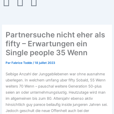
F
T
G
a
w
i
c
i
t
Partnersuche nicht eher als
e
t
h
fifty – Erwartungen ein
b
t
u
Single people 35 Wenn
o
e
b
Par
Fabrice Todde
/
18 juillet 2023
o
r
Selbige Anzahl der Junggebliebenen war ohne ausnahme
uberlegen. In welchem umfang uber fifty Sobald, 55 Wenn
k
weiters 70 Wenn – pauschal weitere Generation 50-plus
seien an oder unternehmungslustig. Heutzutage wird man
-
im allgemeinen bis zum 80. Altersjahr ebenso aktiv
hinsichtlich guy parece beilaufig inside jungeren Jahren sei.
Jedoch geschult die neue Offenheit auch bei der