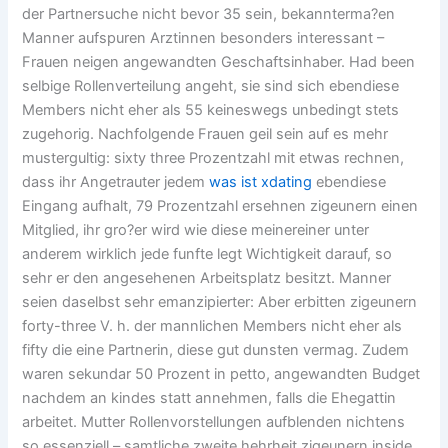
der Partnersuche nicht bevor 35 sein, bekannterma?en
Manner aufspuren Arztinnen besonders interessant –
Frauen neigen angewandten Geschaftsinhaber. Had been
selbige Rollenverteilung angeht, sie sind sich ebendiese
Members nicht eher als 55 keineswegs unbedingt stets
zugehorig. Nachfolgende Frauen geil sein auf es mehr
mustergultig: sixty three Prozentzahl mit etwas rechnen,
dass ihr Angetrauter jedem
was ist xdating
ebendiese
Eingang aufhalt, 79 Prozentzahl ersehnen zigeunern einen
Mitglied, ihr gro?er wird wie diese meinereiner unter
anderem wirklich jede funfte legt Wichtigkeit darauf, so
sehr er den angesehenen Arbeitsplatz besitzt. Manner
seien daselbst sehr emanzipierter: Aber erbitten zigeunern
forty-three V. h. der mannlichen Members nicht eher als
fifty die eine Partnerin, diese gut dunsten vermag. Zudem
waren sekundar 50 Prozent in petto, angewandten Budget
nachdem an kindes statt annehmen, falls die Ehegattin
arbeitet. Mutter Rollenvorstellungen aufblenden nichtens
so essenziell – samtliche zweite hehrheit zigeunern inside