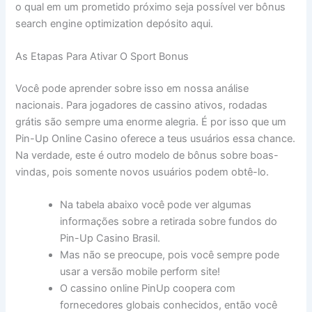
o qual em um prometido próximo seja possível ver bônus
search engine optimization depósito aqui.
As Etapas Para Ativar O Sport Bonus
Você pode aprender sobre isso em nossa análise
nacionais. Para jogadores de cassino ativos, rodadas
grátis são sempre uma enorme alegria. É por isso que um
Pin-Up Online Casino oferece a teus usuários essa chance.
Na verdade, este é outro modelo de bônus sobre boas-
vindas, pois somente novos usuários podem obtê-lo.
Na tabela abaixo você pode ver algumas
informações sobre a retirada sobre fundos do
Pin-Up Casino Brasil.
Mas não se preocupe, pois você sempre pode
usar a versão mobile perform site!
O cassino online PinUp coopera com
fornecedores globais conhecidos, então você