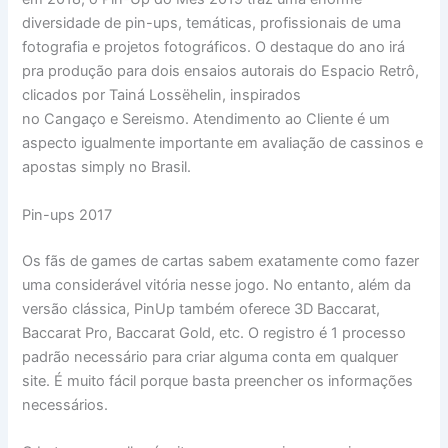
diversidade de pin-ups, temáticas, profissionais de uma
fotografia e projetos fotográficos. O destaque do ano irá
pra produção para dois ensaios autorais do Espacio Retrô,
clicados por Tainá Lossëhelin, inspirados
no Cangaço e Sereismo. Atendimento ao Cliente é um
aspecto igualmente importante em avaliação de cassinos e
apostas simply no Brasil.
Pin-ups 2017
Os fãs de games de cartas sabem exatamente como fazer
uma considerável vitória nesse jogo. No entanto, além da
versão clássica, PinUp também oferece 3D Baccarat,
Baccarat Pro, Baccarat Gold, etc. O registro é 1 processo
padrão necessário para criar alguma conta em qualquer
site. É muito fácil porque basta preencher os informações
necessários.