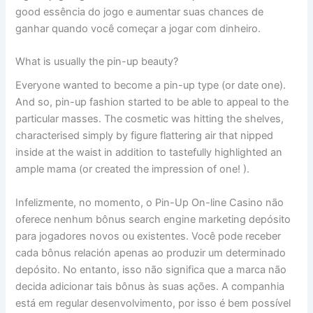
good essência do jogo e aumentar suas chances de
ganhar quando você começar a jogar com dinheiro.
What is usually the pin-up beauty?
Everyone wanted to become a pin-up type (or date one).
And so, pin-up fashion started to be able to appeal to the
particular masses. The cosmetic was hitting the shelves,
characterised simply by figure flattering air that nipped
inside at the waist in addition to tastefully highlighted an
ample mama (or created the impression of one! ).
Infelizmente, no momento, o Pin-Up On-line Casino não
oferece nenhum bônus search engine marketing depósito
para jogadores novos ou existentes. Você pode receber
cada bônus relación apenas ao produzir um determinado
depósito. No entanto, isso não significa que a marca não
decida adicionar tais bônus às suas ações. A companhia
está em regular desenvolvimento, por isso é bem possível