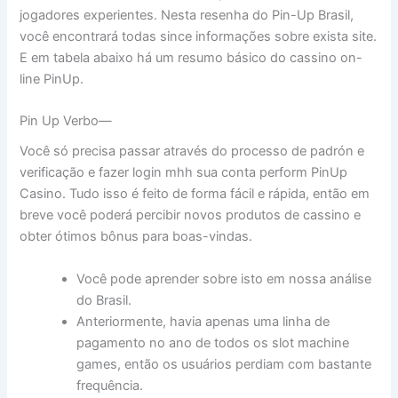
jogadores experientes. Nesta resenha do Pin-Up Brasil,
você encontrará todas since informações sobre exista site.
E em tabela abaixo há um resumo básico do cassino on-
line PinUp.
Pin Up Verbo—
Você só precisa passar através do processo de padrón e
verificação e fazer login mhh sua conta perform PinUp
Casino. Tudo isso é feito de forma fácil e rápida, então em
breve você poderá percibir novos produtos de cassino e
obter ótimos bônus para boas-vindas.
Você pode aprender sobre isto em nossa análise
do Brasil.
Anteriormente, havia apenas uma linha de
pagamento no ano de todos os slot machine
games, então os usuários perdiam com bastante
frequência.