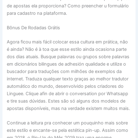
de apostas ela proporciona? Como preencher u formulário
para cadastro na plataforma.
Bônus De Rodadas Grátis
Agora ficou mais fácil colocar essa cultura em prática, não
é ainda? Não é à toa que esse estilo ainda ocasiona parte
dos dias atuais. Busque palavras ou grupos sobre palavras
em dicionários bilingues de adhesión qualidade e utilize o
buscador para traduções com milhões de exemplos da
internet. Traduza qualquer texto graças ao melhor tradutor
automático do mundo, desenvolvido pelos criadores do
Linguee. Clique afin de abrir o conversation por Whatsapp
e tire suas dúvidas. Estes são só alguns dos modelos de
apostas disponíveis, mas na verdade existem muitos mais.
Continue a leitura pra conhecer um pouquinho mais sobre
este estilo e encante-se pela estética pin-up. Assim como
em 2018, o Pin-Up do Mês 2019 traz uma enorme