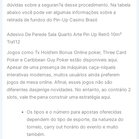
dúvidas sobre a seguran?a desse procedimento. Na tabela
abaixo você pode ver algumas informações sobre a
retirada de fundos do Pin-Up Casino Brasil.
Adesivo De Parede Sala Quarto Arte Pin Up Retrô 10m²
Tra112
Jogos como Tx Hold’em Bonus Online poker, Three Card
Poker e Caribbean Guy Poker estão disponíveis aqui.
Apesar de uma presença de máquinas caça-níqueis
interativas modernas, muitos usuários ainda preferem
jogos de mesa online. Afinal, esses jogos não são
diferentes dasjenige novidades. No entanto, ao contrário 2
slots, vale the pena construir uma estratégia aqui.
Os tipos e o número para apostas oferecidas
dependem do tipo de esporte, da natureza do
torneio, carry out horário do evento e muito
também.