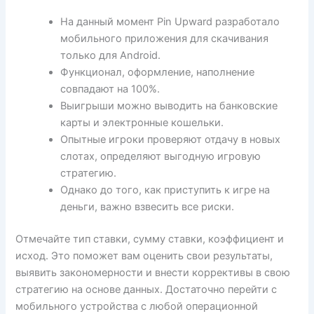
На данный момент Pin Upward разработало
мобильного приложения для скачивания
только для Android.
Функционал, оформление, наполнение
совпадают на 100%.
Выигрыши можно выводить на банковские
карты и электронные кошельки.
Опытные игроки проверяют отдачу в новых
слотах, определяют выгодную игровую
стратегию.
Однако до того, как приступить к игре на
деньги, важно взвесить все риски.
Отмечайте тип ставки, сумму ставки, коэффициент и
исход. Это поможет вам оценить свои результаты,
выявить закономерности и внести коррективы в свою
стратегию на основе данных. Достаточно перейти с
мобильного устройства с любой операционной