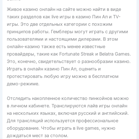
Живое казино онлайн на сайте можно найти в виде
таких разделов как live игры в казино Пин Ап и TV-
игры. Это две отдельных категории с похожим
принципов работы. Гемблеры могут играть с другими
пользователями и настоящими дилерами. В этом
онлайн-казино также есть менее известные
провайдеры, такие как Fortunate Streak и Belatra Games.
Это, конечно, свидетельствует о разнообразии казино.
Играть в онлайн казино Пин Ап, оценить и
протестировать любую игру можно в бесплатном
демо-режиме.
Отследить накопленное количество пинкойнов можно
в личном кабинете. Транслируются лайв игры онлайн
на нескольких языках, включая русский и английский.
Для трансляций используется профессиональное
оборудование. Чтобы играть в live games, нужно
дождаться мест за столом.