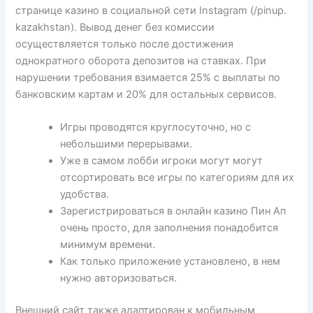
странице казино в социальной сети Instagram (/pinup.
kazakhstan). Вывод денег без комиссии
осуществляется только после достижения
однократного оборота депозитов на ставках. При
нарушении требования взимается 25% с выплаты по
банковским картам и 20% для остальных сервисов.
Игры проводятся круглосуточно, но с
небольшими перерывами.
Уже в самом лобби игроки могут могут
отсортировать все игры по категориям для их
удобства.
Зарегистрироваться в онлайн казино Пин Ап
очень просто, для заполнения понадобится
минимум времени.
Как только приложение установлено, в нем
нужно авторизоваться.
Внешний сайт также адаптирован к мобильным