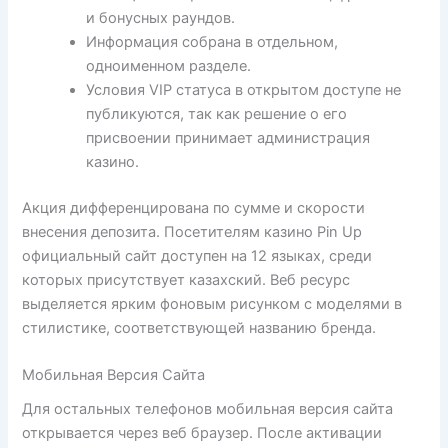
и бонусных раундов.
Информация собрана в отдельном,
одноименном разделе.
Условия VIP статуса в открытом доступе не
публикуются, так как решение о его
присвоении принимает администрация
казино.
Акция дифференцирована по сумме и скорости
внесения депозита. Посетителям казино Pin Up
официальный сайт доступен на 12 языках, среди
которых присутствует казахский. Веб ресурс
выделяется ярким фоновым рисунком с моделями в
стилистике, соответствующей названию бренда.
Мобильная Версия Сайта
Для остальных телефонов мобильная версия сайта
открывается через веб браузер. После активации