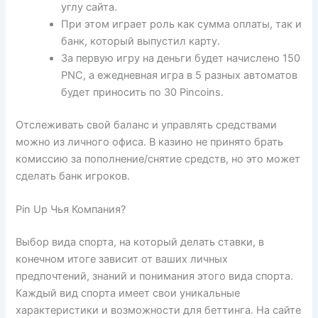
углу сайта.
При этом играет роль как сумма оплаты, так и
банк, который выпустил карту.
За первую игру на деньги будет начислено 150
PNC, а ежедневная игра в 5 разных автоматов
будет приносить по 30 Pincoins.
Отслеживать свой баланс и управлять средствами
можно из личного офиса. В казино не принято брать
комиссию за пополнение/снятие средств, но это может
сделать банк игроков.
Pin Up Чья Компания?
Выбор вида спорта, на который делать ставки, в
конечном итоге зависит от ваших личных
предпочтений, знаний и понимания этого вида спорта.
Каждый вид спорта имеет свои уникальные
характеристики и возможности для беттинга. На сайте