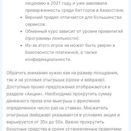
лицензию в 2021 году и уже завоевала
приверженность среди бетторов в Казахстане.
Верхний предел отличается для большинства
сервисов.
Обменный курс зависит от уровня привилегий
(программы лояльности).
Из-за этого игрок не может быть уверен в
безопасности платежной, а также
конфиденциальности.
Обратить внимание нужно как на размер поощрения,
так и на условия отыгрыша (сроки и вейджер).
Доступные промо-предложения отображаются в
разделе «Акции». Необходимо прокрутить сумму
денежного приза или выигрыш с фриспинов
определенное число раз на ставках. Множитель
отыгрыша (вейджер) указывается в условиях акции и
варьируется от 35х до 50х. Важно прокрутить
бонусные средства в сроки установленные правилами