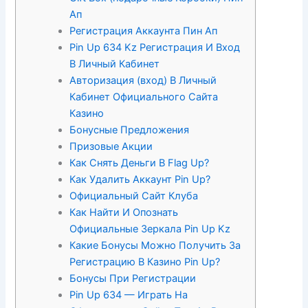
Ап
Регистрация Аккаунта Пин Ап
Pin Up 634 Kz Регистрация И Вход
В Личный Кабинет
Авторизация (вход) В Личный
Кабинет Официального Сайта
Казино
Бонусные Предложения
Призовые Акции
Как Снять Деньги В Flag Up?
Как Удалить Аккаунт Pin Up?
Официальный Сайт Клуба
Как Найти И Опознать
Официальные Зеркала Pin Up Kz
Какие Бонусы Можно Получить За
Регистрацию В Казино Pin Up?
Бонусы При Регистрации
Pin Up 634 — Играть На