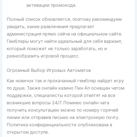
активации промокода.
Полный список обновляется, поэтому рекомендуем
увидеть, какие развлечения предлагает
администрация прямо сейча на официальном сайте.
Гемблеры могут найти идеальный для себя вариант,
который поможет не только заработать, но и
разнообразить игровой процесс.
Огромный Выбор Игровых Автоматов
Как новичок так и прокачанный гемблер найдет игру
по душе. Также онлайн казино Пин Ап оснащен чатом
поддержки, специалисты которой ответят на все
возникшие вопросы 24/7. Помимо онлайн чата
получить консультацию можно по номеру горячей
линии или отправив письмо на электронную почту.
Политика конфиденциальности опубликована в
открытом доступе.