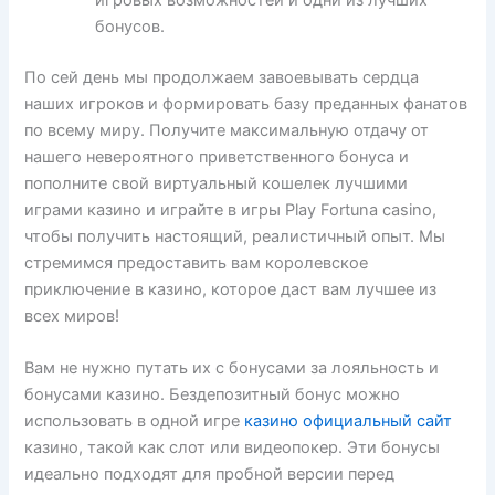
бонусов.
По сей день мы продолжаем завоевывать сердца
наших игроков и формировать базу преданных фанатов
по всему миру. Получите максимальную отдачу от
нашего невероятного приветственного бонуса и
пополните свой виртуальный кошелек лучшими
играми казино и играйте в игры Play Fortuna casino,
чтобы получить настоящий, реалистичный опыт. Мы
стремимся предоставить вам королевское
приключение в казино, которое даст вам лучшее из
всех миров!
Вам не нужно путать их с бонусами за лояльность и
бонусами казино. Бездепозитный бонус можно
использовать в одной игре
казино официальный сайт
казино, такой как слот или видеопокер. Эти бонусы
идеально подходят для пробной версии перед