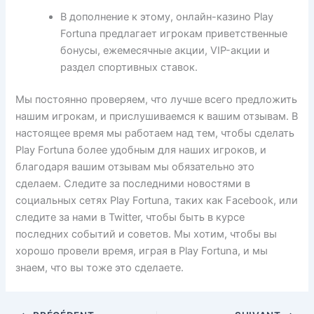
В дополнение к этому, онлайн-казино Play
Fortuna предлагает игрокам приветственные
бонусы, ежемесячные акции, VIP-акции и
раздел спортивных ставок.
Мы постоянно проверяем, что лучше всего предложить
нашим игрокам, и прислушиваемся к вашим отзывам. В
настоящее время мы работаем над тем, чтобы сделать
Play Fortuna более удобным для наших игроков, и
благодаря вашим отзывам мы обязательно это
сделаем. Следите за последними новостями в
социальных сетях Play Fortuna, таких как Facebook, или
следите за нами в Twitter, чтобы быть в курсе
последних событий и советов. Мы хотим, чтобы вы
хорошо провели время, играя в Play Fortuna, и мы
знаем, что вы тоже это сделаете.