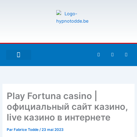
Aller
au
contenu
F
T
G
a
w
i
c
i
t
e
t
h
À PROPOS DE MOI
ESPACE UTILISATEURS
b
t
u
o
e
b
o
r
k
-
Play Fortuna casino |
f
официальный сайт казино,
live казино в интернете
Par
Fabrice Todde
/
23 mai 2023