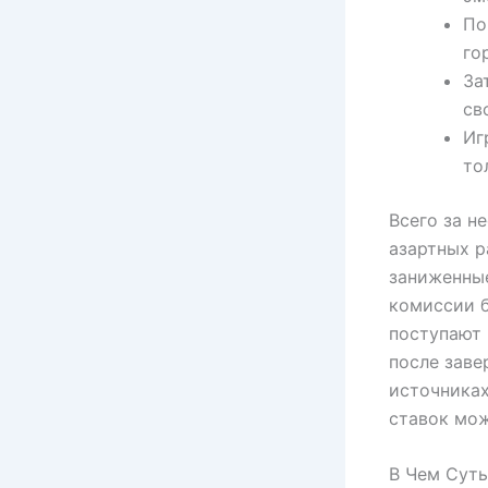
По
го
За
св
Иг
то
Всего за н
азартных р
заниженные
комиссии б
поступают 
после заве
источниках
ставок мож
В Чем Суть