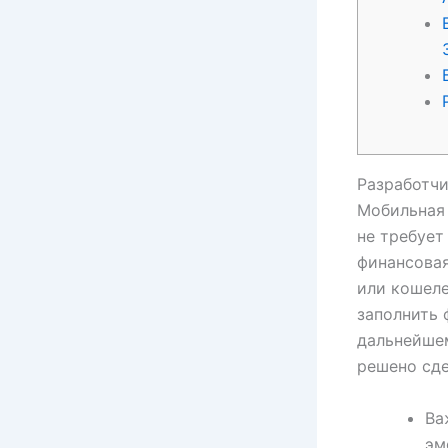
Разработчи
Мобильная 
не требует
финансовая
или кошеле
заполнить 
дальнейшем
решено сде
Ва
эм