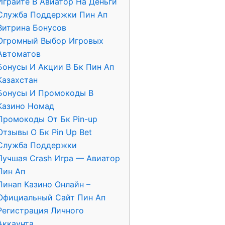
Играйте В Авиатор На Деньги
Служба Поддержки Пин Ап
Витрина Бонусов
Огромный Выбор Игровых
Автоматов
Бонусы И Акции В Бк Пин Ап
Казахстан
Бонусы И Промокоды В
Казино Номад
Промокоды От Бк Pin-up
Отзывы О Бк Pin Up Bet
Служба Поддержки
Лучшая Crash Игра — Авиатор
Пин Ап
Пинап Казино Онлайн –
Официальный Сайт Пин Ап
Регистрация Личного
Аккаунта