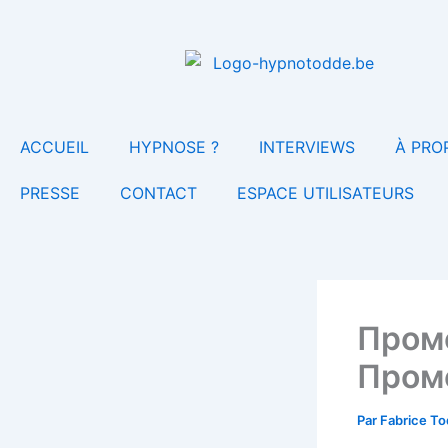
Aller
au
contenu
ACCUEIL
HYPNOSE ?
INTERVIEWS
À PRO
PRESSE
CONTACT
ESPACE UTILISATEURS
Промо
Промо
Par
Fabrice T