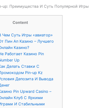
n-up: Преимущества И Суть Популярной Игры
Content
В Чем Суть Игры «авиатор»
От Пин Ап Казино – Лучшего
Онлайн Казино?
Не Работает Казино Pin
Number Up
Как Делать Ставки С
Промокодом Pin-up Kz
Условия Депозита И Вывода
Денег
Казино Pin Upward Casino –
Онлайн Клуб С Яркими
Играми И Стабильными