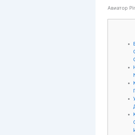
Авиатор Pi