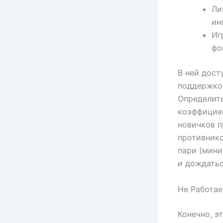
Ли
ин
Иг
фо
В ней дост
поддержкой
Определит
коэффициен
новичков п
противнико
пари (мини
и дождатьс
Не Работае
Конечно, э