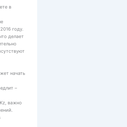
ете в
ле
2016 году.
что делает
ительно
исутствуют
ожет начать
медлит –
Kz, важно
ений.
в