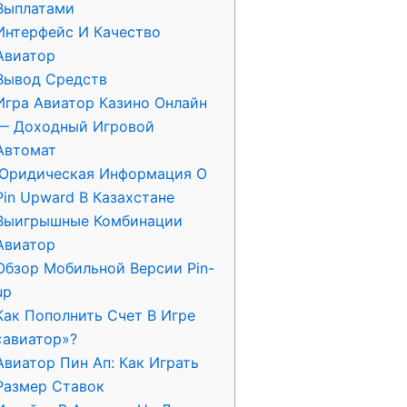
Выплатами
Интерфейс И Качество
Авиатор
Вывод Средств
Игра Авиатор Казино Онлайн
— Доходный Игровой
Автомат
Юридическая Информация О
Pin Upward В Казахстане
Выигрышные Комбинации
Авиатор
Обзор Мобильной Версии Pin-
up
Как Пополнить Счет В Игре
«авиатор»?
Авиатор Пин Ап: Как Играть
Размер Ставок