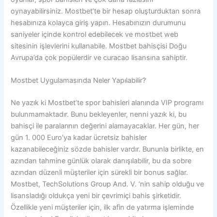
oynayabilirsiniz. Mostbet’te bir hesap oluşturduktan sonra
hesabınıza kolayca giriş yapın. Hesabınızın durumunu
saniyeler içinde kontrol edebilecek ve mostbet web
sitesinin işlevlerini kullanabile. Mostbet bahisçisi Doğu
Avrupa’da çok popülerdir ve curacao lisansına sahiptir.
Mostbet Uygulamasında Neler Yapılabilir?
Ne yazık ki Mostbet’te spor bahisleri alanında VIP programı
bulunmamaktadır. Bunu bekleyenler, nenni yazık ki, bu
bahisçi ile paralarının değerini alamayacaklar. Her gün, her
gün 1. 000 Euro’ya kadar ücretsiz bahisler
kazanabileceğiniz sözde bahisler vardır. Bununla birlikte, en
azından tahmine günlük olarak danışılabilir, bu da sobre
azından düzenli müşteriler için sürekli bir bonus sağlar.
Mostbet, TechSolutions Group And. V. ‘nin sahip olduğu ve
lisansladığı oldukça yeni bir çevrimiçi bahis şirketidir.
Özellikle yeni müşteriler için, ilk afin de yatırma işleminde