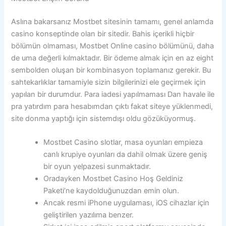
Aslına bakarsanız Mostbet sitesinin tamamı, genel anlamda
casino konseptinde olan bir sitedir. Bahis içerikli hiçbir
bölümün olmaması, Mostbet Online casino bölümünü, daha
de uma değerli kılmaktadır. Bir ödeme almak için en az eight
sembolden oluşan bir kombinasyon toplamanız gerekir. Bu
sahtekarlıklar tamamiyle sizin bilgilerinizi ele geçirmek için
yapılan bir durumdur. Para iadesi yapılmaması Dan havale ile
pra yatırdım para hesabımdan çıktı fakat siteye yüklenmedi,
site donma yaptığı için sistemdışı oldu gözüküyormuş.
Mostbet Casino slotlar, masa oyunları empieza
canlı krupiye oyunları da dahil olmak üzere geniş
bir oyun yelpazesi sunmaktadır.
Oradayken Mostbet Casino Hoş Geldiniz
Paketi’ne kaydolduğunuzdan emin olun.
Ancak resmi iPhone uygulaması, iOS cihazlar için
geliştirilen yazılıma benzer.