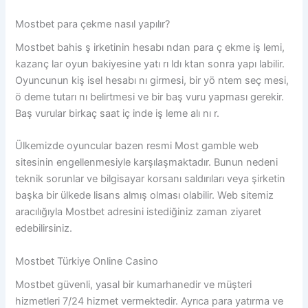
Mostbet para çekme nasıl yapılır?
Mostbet bahis ş irketinin hesabı ndan para ç ekme iş lemi,
kazanç lar oyun bakiyesine yatı rı ldı ktan sonra yapı labilir.
Oyuncunun kiş isel hesabı nı girmesi, bir yö ntem seç mesi,
ö deme tutarı nı belirtmesi ve bir baş vuru yapması gerekir.
Baş vurular birkaç saat iç inde iş leme alı nı r.
Ülkemizde oyuncular bazen resmi Most gamble web
sitesinin engellenmesiyle karşılaşmaktadır. Bunun nedeni
teknik sorunlar ve bilgisayar korsanı saldırıları veya şirketin
başka bir ülkede lisans almış olması olabilir. Web sitemiz
aracılığıyla Mostbet adresini istediğiniz zaman ziyaret
edebilirsiniz.
Mostbet Türkiye Online Casino
Mostbet güvenli, yasal bir kumarhanedir ve müşteri
hizmetleri 7/24 hizmet vermektedir. Ayrıca para yatırma ve