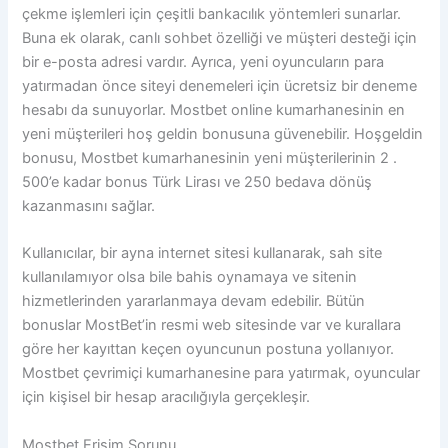
çekme işlemleri için çeşitli bankacılık yöntemleri sunarlar.
Buna ek olarak, canlı sohbet özelliği ve müşteri desteği için
bir e-posta adresi vardır. Ayrıca, yeni oyuncuların para
yatırmadan önce siteyi denemeleri için ücretsiz bir deneme
hesabı da sunuyorlar. Mostbet online kumarhanesinin en
yeni müşterileri hoş geldin bonusuna güvenebilir. Hoşgeldin
bonusu, Mostbet kumarhanesinin yeni müşterilerinin 2 .
500’e kadar bonus Türk Lirası ve 250 bedava dönüş
kazanmasını sağlar.
Kullanıcılar, bir ayna internet sitesi kullanarak, sah site
kullanılamıyor olsa bile bahis oynamaya ve sitenin
hizmetlerinden yararlanmaya devam edebilir. Bütün
bonuslar MostBet’in resmi web sitesinde var ve kurallara
göre her kayıttan keçen oyuncunun postuna yollanıyor.
Mostbet çevrimiçi kumarhanesine para yatırmak, oyuncular
için kişisel bir hesap aracılığıyla gerçekleşir.
Mostbet Erişim Sorunu