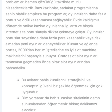
problemleri hemen çözüldüğü takdirde mutlu
hissedeceklerdir. Bazı kazinolar, sadakat programlarına
sahip olabilir empieza bu programlar, oyuncuların daha fazla
bonus ve ödül kazanmasını sağlayabilir. Evde kaldığımız
dönemde online kazino oyunlarına ilgi arttı ve birçok
internet site bonuslarıyla dikkat çekmeye çalıştı. Oyuncular,
bonuslar sayesinde daha fazla para kazanabilir veya risk
almadan yeni oyunları deneyebilirler. Kumar ve eğlence
portalı, 2009’dan beri müşterilerine en iyi slot machine
makinelerini başarıyla sunuyor. Cratosslot slot oyunları
tanıtımına geçmeden önce biraz slot oyunlarından
bahsedelim.
Bu Aviator bahis kurallarını, stratejisini, ve
konseptini güvenli bir şekilde öğrenmek için çok
uygundur.
Bilmiyorsanız da bahis-casino sitelerinin demo
sunumlarından öğrenmeniz birkaç dakikanızı
alacaktır.