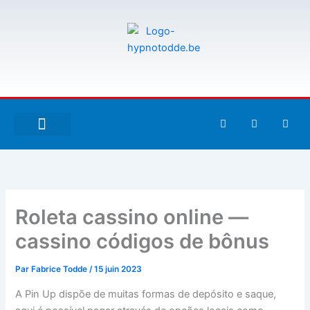
Aller
au
contenu
F
T
G
a
w
i
c
i
t
e
t
h
À PROPOS DE MOI
ESPACE UTILISATEURS
b
t
u
o
e
b
o
r
k
-
Roleta cassino online —
f
cassino códigos de bônus
Par
Fabrice Todde
/
15 juin 2023
A Pin Up dispõe de muitas formas de depósito e saque,