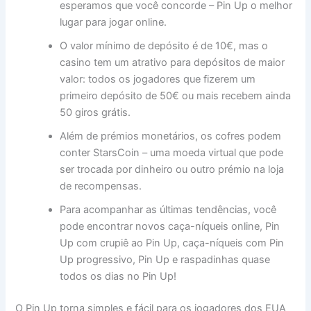
esperamos que você concorde – Pin Up o melhor
lugar para jogar online.
O valor mínimo de depósito é de 10€, mas o
casino tem um atrativo para depósitos de maior
valor: todos os jogadores que fizerem um
primeiro depósito de 50€ ou mais recebem ainda
50 giros grátis.
Além de prémios monetários, os cofres podem
conter StarsCoin – uma moeda virtual que pode
ser trocada por dinheiro ou outro prémio na loja
de recompensas.
Para acompanhar as últimas tendências, você
pode encontrar novos caça-níqueis online, Pin
Up com crupiê ao Pin Up, caça-níqueis com Pin
Up progressivo, Pin Up e raspadinhas quase
todos os dias no Pin Up!
O Pin Up torna simples e fácil para os jogadores dos EUA