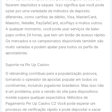
fazerem depósitos e saques. Isso significa que você pode
optar por uma variedade de métodos de depósito
diferentes, como cartões de débito, Visa, MasterCard,
Maestro, Neteller, PaySafeCard, ecoPayz e muitos outros.
A qualquer momento, você pode usar serviços de bate-
papo online 24 horas, que tem um botão de acesso rápido.
Os mercados e os campeonatos disponíveis também são
muito variadas e podem apelar para todos os perfis de
apostadores.
Suporte na Pin Up Casino
O rebranding contribuiu para a popularização precoce,
tornando o operador de apostas popular em todos os
continentes, incluindo jogadores brasileiros. Mas isso não
é um problema, pois a versão do site para dispositivos
mobile supera qualquer expectativa. Métodos de
Pagamento Pin Up Casino CZ Você pode esperar um
processo de verificação rápido e pode depositar e sacar