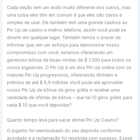
Cada seção tem um estilo muito diferente dos outros, mas
uma coisa eles têm em comum é que eles são claros e
simples de usar. Ele também tem uma grande casinos ao
Pin Up de casino e melhor telefone, assim você pode se
divertir em qualquer lugar. Também temos o prazer de
informar que, em um esforço para demonstrar nosso
compromisso com você, estamos oferecendo um
generoso bônus de boas-vindas de $ 1.000 para todos os
novos jogadores. O Pin Up é um dos Pin Up online com os
maiores Pin Up progressivos, oferecendo dinheiro e
prêmios de até $ 6,9 milhões Você pode até aproveitar
nosso Pin Up de bônus de giros grátis e receber uma
variedade de ofertas de bônus – que tal 10 giros grátis para
cada $ 10 que você depositar?
Quanto tempo leva para sacar dinhei Pin Up Casino?
O jogador foi reembolsado do seu depósito conforme
acordado e a reclamação foi resolvida com sucesso. Esses