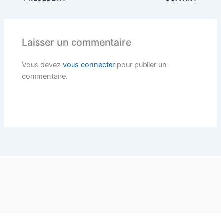
Laisser un commentaire
Vous devez
vous connecter
pour publier un
commentaire.