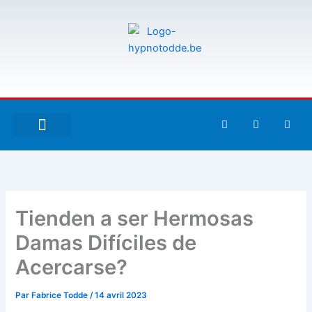
Aller
au
contenu
F
T
G
a
w
i
c
i
t
e
t
h
À PROPOS DE MOI
ESPACE UTILISATEURS
b
t
u
o
e
b
o
r
k
-
Tienden a ser Hermosas
f
Damas Difíciles de
Acercarse?
Par
Fabrice Todde
/
14 avril 2023