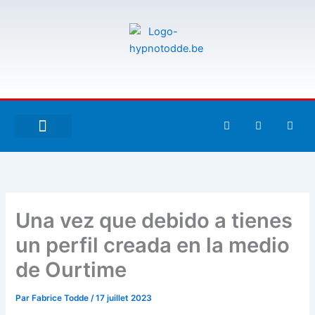
Aller
au
contenu
F
T
G
a
w
i
c
i
t
e
t
h
À PROPOS DE MOI
ESPACE UTILISATEURS
b
t
u
o
e
b
o
r
k
-
Una vez que debido a tienes
f
un perfil creada en la medio
de Ourtime
Par
Fabrice Todde
/
17 juillet 2023